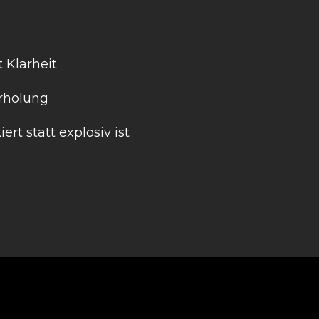
 Klarheit
Erholung
ert statt explosiv ist