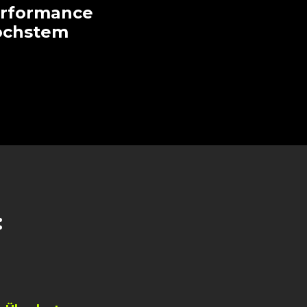
erformance
höchstem
: