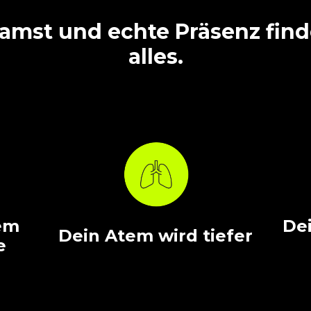
mst und echte Präsenz finde
alles.
em
De
Dein Atem wird tiefer
e