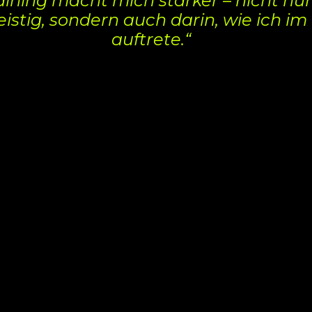
aining macht mich stärker – nicht nur
istig, sondern auch darin, wie ich i
auftrete.“